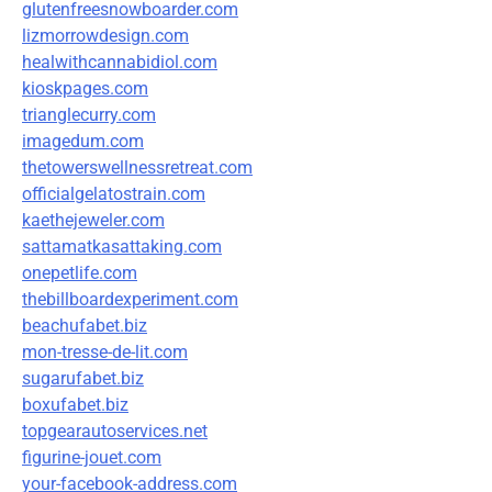
glutenfreesnowboarder.com
lizmorrowdesign.com
healwithcannabidiol.com
kioskpages.com
trianglecurry.com
imagedum.com
thetowerswellnessretreat.com
officialgelatostrain.com
kaethejeweler.com
sattamatkasattaking.com
onepetlife.com
thebillboardexperiment.com
beachufabet.biz
mon-tresse-de-lit.com
sugarufabet.biz
boxufabet.biz
topgearautoservices.net
figurine-jouet.com
your-facebook-address.com