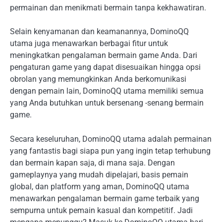
permainan dan menikmati bermain tanpa kekhawatiran.
Selain kenyamanan dan keamanannya, DominoQQ
utama juga menawarkan berbagai fitur untuk
meningkatkan pengalaman bermain game Anda. Dari
pengaturan game yang dapat disesuaikan hingga opsi
obrolan yang memungkinkan Anda berkomunikasi
dengan pemain lain, DominoQQ utama memiliki semua
yang Anda butuhkan untuk bersenang -senang bermain
game.
Secara keseluruhan, DominoQQ utama adalah permainan
yang fantastis bagi siapa pun yang ingin tetap terhubung
dan bermain kapan saja, di mana saja. Dengan
gameplaynya yang mudah dipelajari, basis pemain
global, dan platform yang aman, DominoQQ utama
menawarkan pengalaman bermain game terbaik yang
sempurna untuk pemain kasual dan kompetitif. Jadi