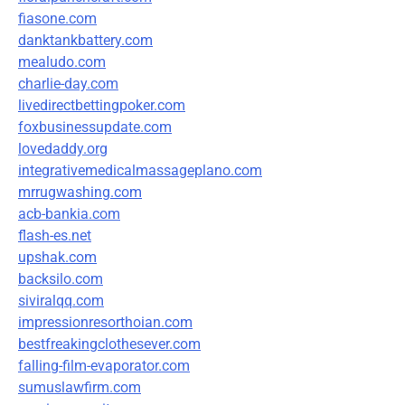
fiasone.com
danktankbattery.com
mealudo.com
charlie-day.com
livedirectbettingpoker.com
foxbusinessupdate.com
lovedaddy.org
integrativemedicalmassageplano.com
mrrugwashing.com
acb-bankia.com
flash-es.net
upshak.com
backsilo.com
siviralqq.com
impressionresorthoian.com
bestfreakingclothesever.com
falling-film-evaporator.com
sumuslawfirm.com