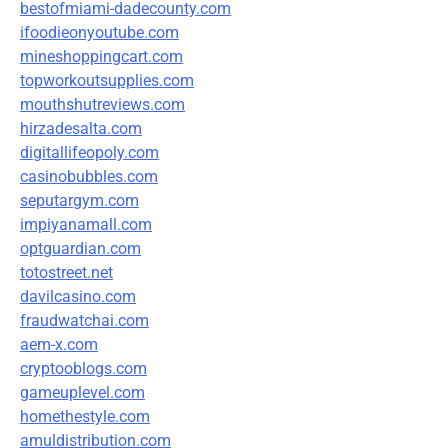
bestofmiami-dadecounty.com
ifoodieonyoutube.com
mineshoppingcart.com
topworkoutsupplies.com
mouthshutreviews.com
hirzadesalta.com
digitallifeopoly.com
casinobubbles.com
seputargym.com
impiyanamall.com
optguardian.com
totostreet.net
davilcasino.com
fraudwatchai.com
aem-x.com
cryptooblogs.com
gameuplevel.com
homethestyle.com
amuldistribution.com