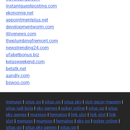
instantguestposting.com
ekonomie.net
appointmentplus.net
developmentworm.com
itlivenews.com
theplumbingfremont.com
newstrending24.com
ufabetbonus.biz
kelasweekend.com
betatk.net
aandly.com
bswoo.com
menuqq
|
situs qq
|
situs qq
|
situs pkv
|
slot gacor maxwin
|
situs judi bola
|
pkv games
|
poker online
|
situs qq
|
situs
pkv games
|
murniqq
|
hematqq
|
link slot
|
link slot
|
link
slot
|
menuqq
|
murniqq
|
hematqq
|
pkv qq
|
poker online
|
situs qq
|
situs pkv games
|
situs qq
|