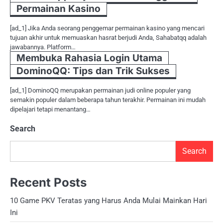
Permainan Kasino
[ad_1] Jika Anda seorang penggemar permainan kasino yang mencari
tujuan akhir untuk memuaskan hasrat berjudi Anda, Sahabatqq adalah
jawabannya. Platform…
Membuka Rahasia Login Utama
DominoQQ: Tips dan Trik Sukses
[ad_1] DominoQQ merupakan permainan judi online populer yang
semakin populer dalam beberapa tahun terakhir. Permainan ini mudah
dipelajari tetapi menantang…
Search
Search
Recent Posts
10 Game PKV Teratas yang Harus Anda Mulai Mainkan Hari
Ini