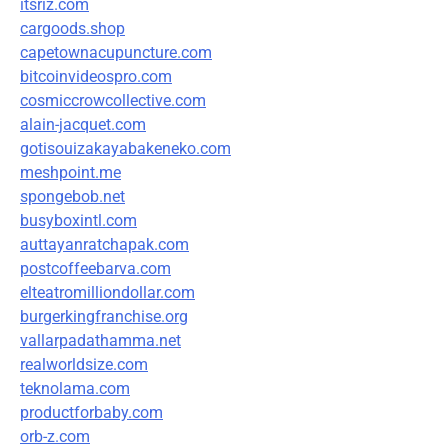
itsriz.com
cargoods.shop
capetownacupuncture.com
bitcoinvideospro.com
cosmiccrowcollective.com
alain-jacquet.com
gotisouizakayabakeneko.com
meshpoint.me
spongebob.net
busyboxintl.com
auttayanratchapak.com
postcoffeebarva.com
elteatromilliondollar.com
burgerkingfranchise.org
vallarpadathamma.net
realworldsize.com
teknolama.com
productforbaby.com
orb-z.com