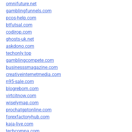
omnifuture.net
gamblingfunnels.com
pcos-help.com
btfutsal.com
codirop.com
ghosts-uk.net
askdono.com
techonly.top
gamblingcompete.com
businesssmagazine.com
creativeinternetmedia.com
n95-sale.com
blogreborn.com
virtcitnow.com
wiselymap.com
prochatgptonline.com
forexfactoryhub.com
kaja-live.com
techcompa.com