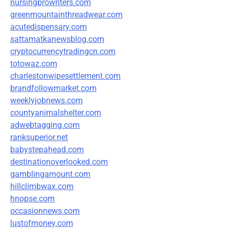
nursingprowriters.com
greenmountainthreadwear.com
acutedispensary.com
sattamatkanewsblog.com
cryptocurrencytradingcn.com
totowaz.com
charlestonwipesettlement.com
brandfollowmarket.com
weeklyjobnews.com
countyanimalshelter.com
adwebtagging.com
ranksuperior.net
babystepahead.com
destinationoverlooked.com
gamblingamount.com
hillclimbwax.com
hnopse.com
occasionnews.com
lustofmoney.com