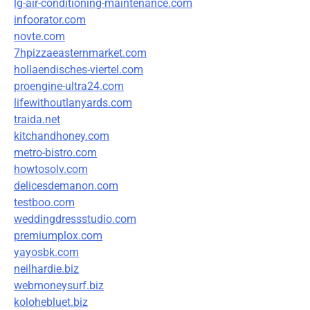
lg-air-conditioning-maintenance.com
infoorator.com
novte.com
7hpizzaeasternmarket.com
hollaendisches-viertel.com
proengine-ultra24.com
lifewithoutlanyards.com
traida.net
kitchandhoney.com
metro-bistro.com
howtosolv.com
delicesdemanon.com
testboo.com
weddingdressstudio.com
premiumplox.com
yayosbk.com
neilhardie.biz
webmoneysurf.biz
kolohebluet.biz