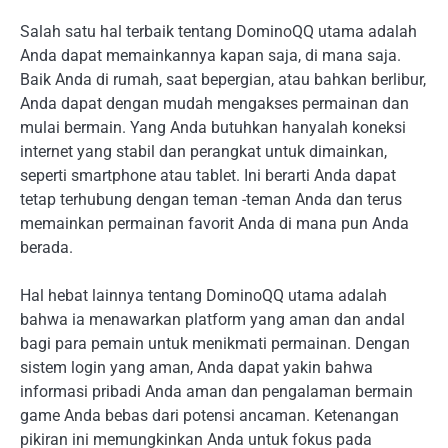
Salah satu hal terbaik tentang DominoQQ utama adalah
Anda dapat memainkannya kapan saja, di mana saja.
Baik Anda di rumah, saat bepergian, atau bahkan berlibur,
Anda dapat dengan mudah mengakses permainan dan
mulai bermain. Yang Anda butuhkan hanyalah koneksi
internet yang stabil dan perangkat untuk dimainkan,
seperti smartphone atau tablet. Ini berarti Anda dapat
tetap terhubung dengan teman -teman Anda dan terus
memainkan permainan favorit Anda di mana pun Anda
berada.
Hal hebat lainnya tentang DominoQQ utama adalah
bahwa ia menawarkan platform yang aman dan andal
bagi para pemain untuk menikmati permainan. Dengan
sistem login yang aman, Anda dapat yakin bahwa
informasi pribadi Anda aman dan pengalaman bermain
game Anda bebas dari potensi ancaman. Ketenangan
pikiran ini memungkinkan Anda untuk fokus pada