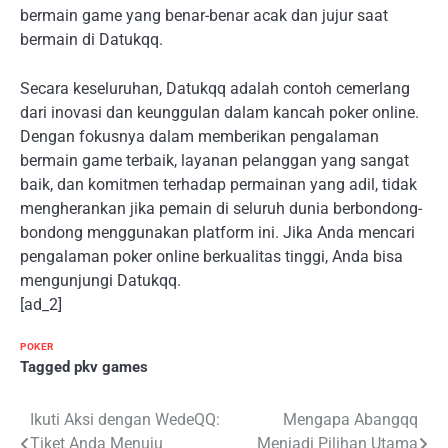
bermain game yang benar-benar acak dan jujur ​​​​saat
bermain di Datukqq.
Secara keseluruhan, Datukqq adalah contoh cemerlang
dari inovasi dan keunggulan dalam kancah poker online.
Dengan fokusnya dalam memberikan pengalaman
bermain game terbaik, layanan pelanggan yang sangat
baik, dan komitmen terhadap permainan yang adil, tidak
mengherankan jika pemain di seluruh dunia berbondong-
bondong menggunakan platform ini. Jika Anda mencari
pengalaman poker online berkualitas tinggi, Anda bisa
mengunjungi Datukqq.
[ad_2]
POKER
Tagged
pkv games
Post
Ikuti Aksi dengan WedeQQ:
Mengapa Abangqq
Tiket Anda Menuju
Menjadi Pilihan Utama