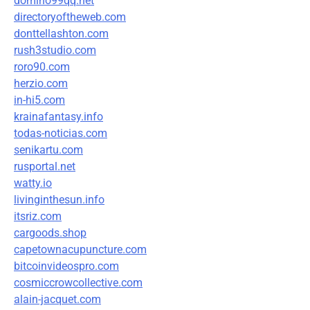
domino99qq.net
directoryoftheweb.com
donttellashton.com
rush3studio.com
roro90.com
herzio.com
in-hi5.com
krainafantasy.info
todas-noticias.com
senikartu.com
rusportal.net
watty.io
livinginthesun.info
itsriz.com
cargoods.shop
capetownacupuncture.com
bitcoinvideospro.com
cosmiccrowcollective.com
alain-jacquet.com