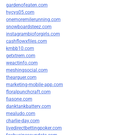
gardenofeaten.com
hycys05.com
onemoremilerunning.com
snowboardsteez.com
instagrambioforgirls.com
cashflowxfiles.com
kmbb10.com
getxtrem.com
weactinfo.com
meshingsocial.com
thearguer.com
marketing-mobile-app.com
floralpunchcraft.com
fiasone.com
danktankbattery.com
mealudo.com
charlie-day.com
livedirectbettingpoker.com