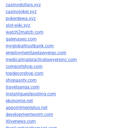
casinodollars.xyz
casinojoker.xyz
pokerdewa.xyz
slot-wiki.xyz
watch2match.com
galenaseo.com
myglobaltrustbank.com
employmentlawlawyergo.com
medicalmalpracticelawyersinc.com
comportshop.com
topdecorshop.com
shopasotv.com
travelsanga.com
instantguestposting.com
ekonomie.net
appointmentplus.net
developmentworm.com
itlivenews.com