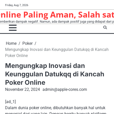
Skip
Friday, Aug 7, 2026
to
Online Paling Aman, Salah 
content
memberikan dampak negatif. Namun, ada dampak positif juga yang didapat dari pe
Home
Poker
Mengungkap Inovasi dan Keunggulan Datukqq di Kancah
Poker Online
Mengungkap Inovasi dan
Keunggulan Datukqq di Kancah
Poker Online
November 22, 2024
admin@apple-cores.com
[ad_1]
Dalam dunia poker online, dibutuhkan banyak hal untuk
menonjol dari yang lain. Dengan begitu banyak platform