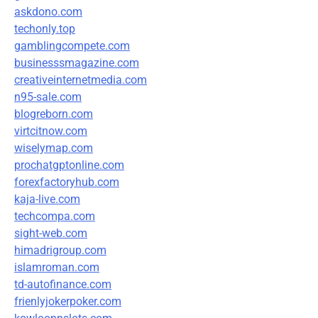
askdono.com
techonly.top
gamblingcompete.com
businesssmagazine.com
creativeinternetmedia.com
n95-sale.com
blogreborn.com
virtcitnow.com
wiselymap.com
prochatgptonline.com
forexfactoryhub.com
kaja-live.com
techcompa.com
sight-web.com
himadrigroup.com
islamroman.com
td-autofinance.com
frienlyjokerpoker.com