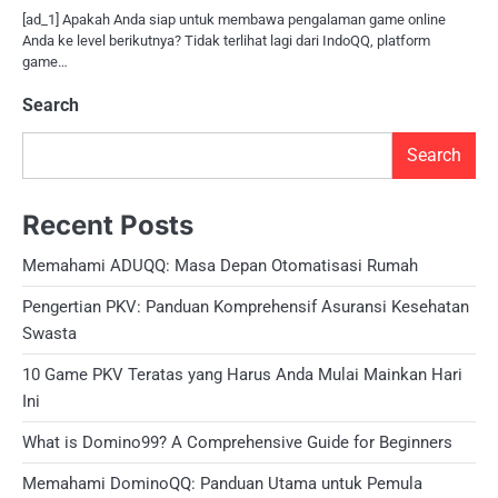
[ad_1] Apakah Anda siap untuk membawa pengalaman game online
Anda ke level berikutnya? Tidak terlihat lagi dari IndoQQ, platform
game…
Search
Search
Recent Posts
Memahami ADUQQ: Masa Depan Otomatisasi Rumah
Pengertian PKV: Panduan Komprehensif Asuransi Kesehatan
Swasta
10 Game PKV Teratas yang Harus Anda Mulai Mainkan Hari
Ini
What is Domino99? A Comprehensive Guide for Beginners
Memahami DominoQQ: Panduan Utama untuk Pemula