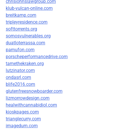
chrisjohnslawgroup.com
klub-vulcan-online.com
breitkamp.com
tripleyresidence.com
softtorrents.org
somosvulnerables.org
duatloterrassa.com
pamufon.com
porscheperformancedrive.com
tamethekraken.org
lutzinator.com
ondasrl.com
blife2016.com
glutenfreesnowboarder.com
lizmorrowdesign.com
healwithcannabidiol.com
kioskpages.com
trianglecurry.com
imagedum.com