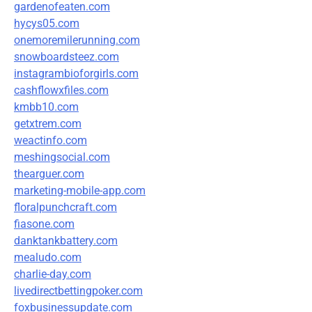
gardenofeaten.com
hycys05.com
onemoremilerunning.com
snowboardsteez.com
instagrambioforgirls.com
cashflowxfiles.com
kmbb10.com
getxtrem.com
weactinfo.com
meshingsocial.com
thearguer.com
marketing-mobile-app.com
floralpunchcraft.com
fiasone.com
danktankbattery.com
mealudo.com
charlie-day.com
livedirectbettingpoker.com
foxbusinessupdate.com