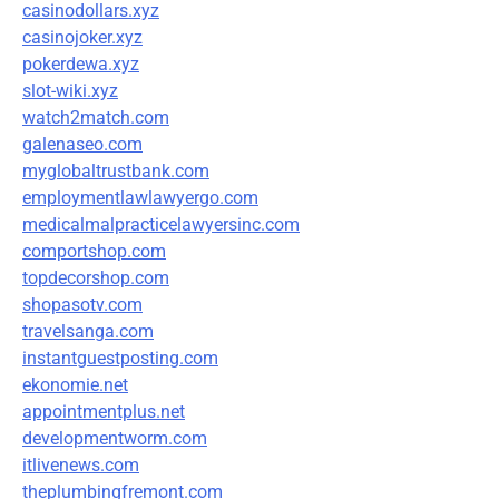
casinodollars.xyz
casinojoker.xyz
pokerdewa.xyz
slot-wiki.xyz
watch2match.com
galenaseo.com
myglobaltrustbank.com
employmentlawlawyergo.com
medicalmalpracticelawyersinc.com
comportshop.com
topdecorshop.com
shopasotv.com
travelsanga.com
instantguestposting.com
ekonomie.net
appointmentplus.net
developmentworm.com
itlivenews.com
theplumbingfremont.com