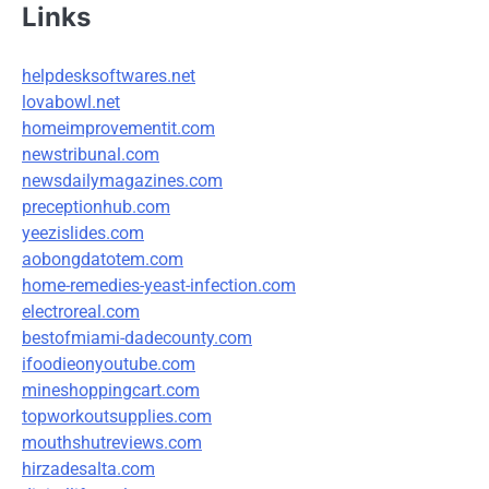
Links
helpdesksoftwares.net
lovabowl.net
homeimprovementit.com
newstribunal.com
newsdailymagazines.com
preceptionhub.com
yeezislides.com
aobongdatotem.com
home-remedies-yeast-infection.com
electroreal.com
bestofmiami-dadecounty.com
ifoodieonyoutube.com
mineshoppingcart.com
topworkoutsupplies.com
mouthshutreviews.com
hirzadesalta.com