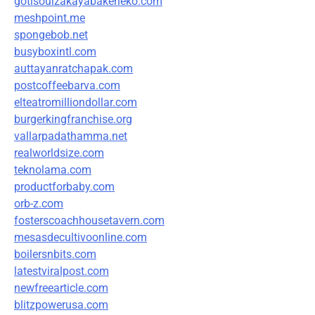
gotisouizakayabakeneko.com
meshpoint.me
spongebob.net
busyboxintl.com
auttayanratchapak.com
postcoffeebarva.com
elteatromilliondollar.com
burgerkingfranchise.org
vallarpadathamma.net
realworldsize.com
teknolama.com
productforbaby.com
orb-z.com
fosterscoachhousetavern.com
mesasdecultivoonline.com
boilersnbits.com
latestviralpost.com
newfreearticle.com
blitzpowerusa.com