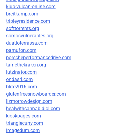
klub-vulcan-online.com
breitkamp.com
tripleyresidence.com
softtorrents.org
somosvulnerables.org
duatloterrassa.com
pamufon.com
porscheperformancedrive.com
tamethekraken.org
lutzinator.com
ondasrl.com
blife2016.com
glutenfreesnowboarder.com
lizmorrowdesign.com
healwithcannabidiol.com
kioskpages.com
trianglecurry.com
imagedum.com