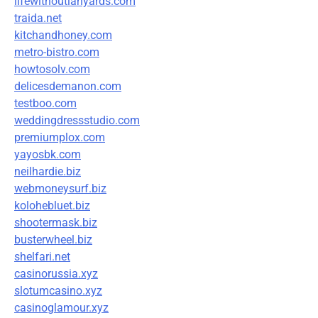
lifewithoutlanyards.com
traida.net
kitchandhoney.com
metro-bistro.com
howtosolv.com
delicesdemanon.com
testboo.com
weddingdressstudio.com
premiumplox.com
yayosbk.com
neilhardie.biz
webmoneysurf.biz
kolohebluet.biz
shootermask.biz
busterwheel.biz
shelfari.net
casinorussia.xyz
slotumcasino.xyz
casinoglamour.xyz