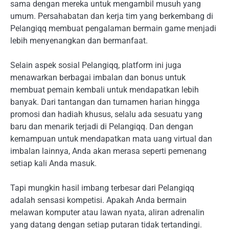
sama dengan mereka untuk mengambil musuh yang
umum. Persahabatan dan kerja tim yang berkembang di
Pelangiqq membuat pengalaman bermain game menjadi
lebih menyenangkan dan bermanfaat.
Selain aspek sosial Pelangiqq, platform ini juga
menawarkan berbagai imbalan dan bonus untuk
membuat pemain kembali untuk mendapatkan lebih
banyak. Dari tantangan dan turnamen harian hingga
promosi dan hadiah khusus, selalu ada sesuatu yang
baru dan menarik terjadi di Pelangiqq. Dan dengan
kemampuan untuk mendapatkan mata uang virtual dan
imbalan lainnya, Anda akan merasa seperti pemenang
setiap kali Anda masuk.
Tapi mungkin hasil imbang terbesar dari Pelangiqq
adalah sensasi kompetisi. Apakah Anda bermain
melawan komputer atau lawan nyata, aliran adrenalin
yang datang dengan setiap putaran tidak tertandingi.