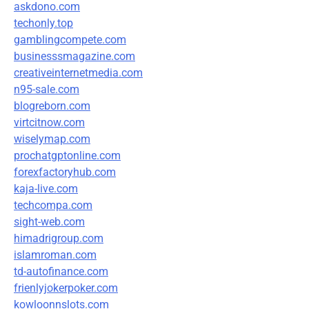
askdono.com
techonly.top
gamblingcompete.com
businesssmagazine.com
creativeinternetmedia.com
n95-sale.com
blogreborn.com
virtcitnow.com
wiselymap.com
prochatgptonline.com
forexfactoryhub.com
kaja-live.com
techcompa.com
sight-web.com
himadrigroup.com
islamroman.com
td-autofinance.com
frienlyjokerpoker.com
kowloonnslots.com