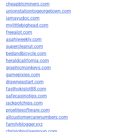
cheapbtcminers.com
unionstationtogeorgetown.com
iamayudoc.com
mylittlebighead.com
freealot.com
asahiweekly.com
supercleanut.com
bedandbicycle.com
heraldcalifornia.com
graphicmonkeys.com
gamepixies.com
drawneastart.com
fasthokislot88.com
safecasinotips.com
jackpotchips.com
proelitesoftware.com
allcustomercarenumbers.com
familyblogger.xyz
chrisjohnslawgroup.com