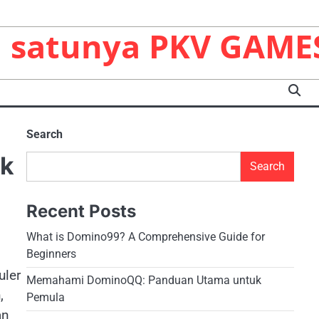
ah satunya PKV GAME
.
Search
uk
Search
Recent Posts
What is Domino99? A Comprehensive Guide for
Beginners
uler
Memahami DominoQQ: Panduan Utama untuk
,
Pemula
an