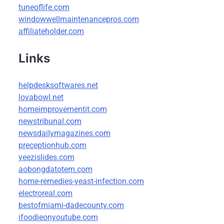
tuneoflife.com
windowwellmaintenancepros.com
affiliateholder.com
Links
helpdesksoftwares.net
lovabowl.net
homeimprovementit.com
newstribunal.com
newsdailymagazines.com
preceptionhub.com
yeezislides.com
aobongdatotem.com
home-remedies-yeast-infection.com
electroreal.com
bestofmiami-dadecounty.com
ifoodieonyoutube.com