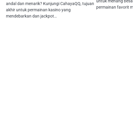
untuk menang besa
andal dan menarik? Kunjungi CahayaQQ, tujuan
permainan favorit 
akhir untuk permainan kasino yang
mendebarkan dan jackpot…