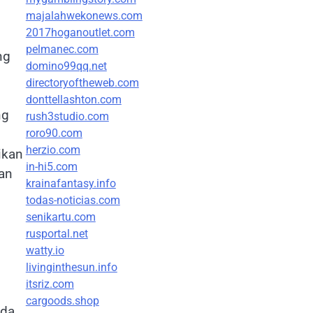
majalahwekonews.com
2017hoganoutlet.com
pelmanec.com
ng
domino99qq.net
directoryoftheweb.com
donttellashton.com
ng
rush3studio.com
roro90.com
herzio.com
ikan
in-hi5.com
han
krainafantasy.info
todas-noticias.com
senikartu.com
rusportal.net
watty.io
livinginthesun.info
itsriz.com
cargoods.shop
nda