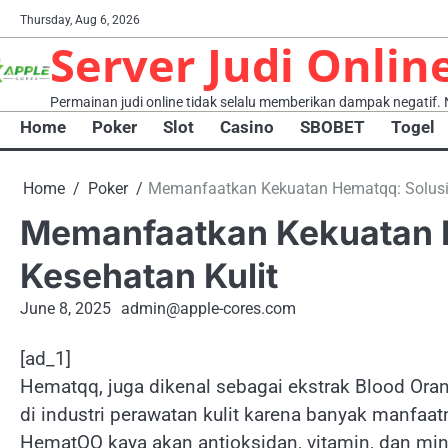
Skip
Thursday, Aug 6, 2026
to
Server Judi Onli
content
Permainan judi online tidak selalu memberikan dampak negatif. 
Home
Poker
Slot
Casino
SBOBET
Togel
Home
Poker
Memanfaatkan Kekuatan Hematqq: Solusi 
Memanfaatkan Kekuatan H
Kesehatan Kulit
June 8, 2025
admin@apple-cores.com
[ad_1]
Hematqq, juga dikenal sebagai ekstrak Blood Ora
di industri perawatan kulit karena banyak manfaatny
HematQQ kaya akan antioksidan, vitamin, dan m