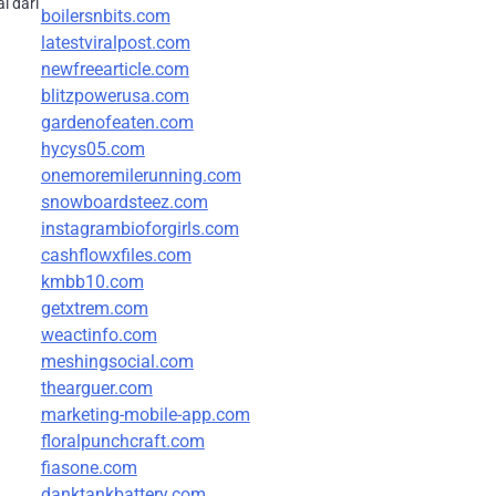
l dari
boilersnbits.com
latestviralpost.com
newfreearticle.com
blitzpowerusa.com
gardenofeaten.com
hycys05.com
onemoremilerunning.com
snowboardsteez.com
instagrambioforgirls.com
cashflowxfiles.com
kmbb10.com
getxtrem.com
weactinfo.com
meshingsocial.com
thearguer.com
marketing-mobile-app.com
floralpunchcraft.com
fiasone.com
danktankbattery.com