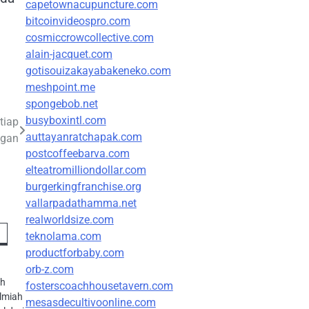
capetownacupuncture.com
bitcoinvideospro.com
cosmiccrowcollective.com
alain-jacquet.com
gotisouizakayabakeneko.com
meshpoint.me
spongebob.net
busyboxintl.com
tiap
auttayanratchapak.com
ngan
postcoffeebarva.com
elteatromilliondollar.com
burgerkingfranchise.org
vallarpadathamma.net
realworldsize.com
teknolama.com
productforbaby.com
orb-z.com
ah
fosterscoachhousetavern.com
lmiah
mesasdecultivoonline.com