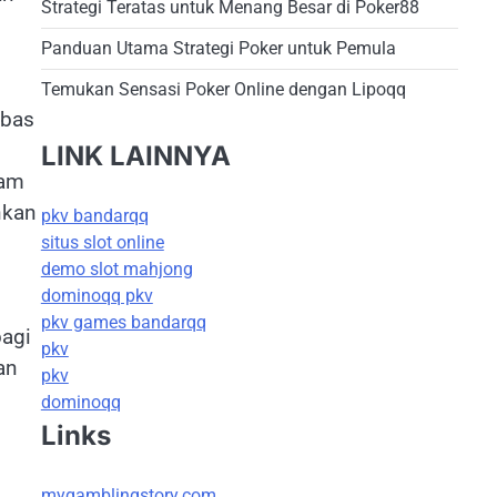
Strategi Teratas untuk Menang Besar di Poker88
Panduan Utama Strategi Poker untuk Pemula
Temukan Sensasi Poker Online dengan Lipoqq
ebas
LINK LAINNYA
lam
nkan
pkv bandarqq
situs slot online
demo slot mahjong
dominoqq pkv
pkv games bandarqq
bagi
pkv
an
pkv
dominoqq
Links
mygamblingstory.com