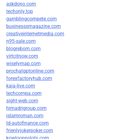
askdono.com
techonly.top
gamblingcompete.com
businesssmagazine.com
creativeinternetmedia.com
n95-sale.com
blogreborn.com
virtcitnow.com
wiselymap.com
prochatgptonline.com
forexfactoryhub.com
kaja-live.com
techcompa.com
sight-web.com
himadrigroup.com
islamroman.com
td-autofinance.com
frienlyjokerpoker.com
kowloonnslots.com