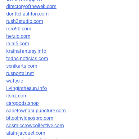
directoryoftheweb.com
donttellashton.com
rush3studio.com
roro90.com
herzio.com
in-hi5.com
krainafantasy.info
todas-noticias.com
senikartu.com
rusportal.net
watty.io
livinginthesun.info
itsriz.com
cargoods.shop
capetownacupuncture.com
bitcoinvideospro.com
cosmiccrowcollective.com
alain-jacquet.com