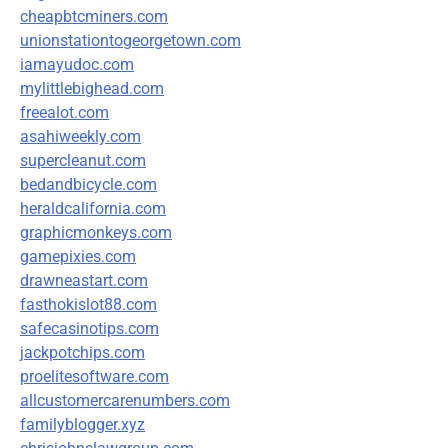
cheapbtcminers.com
unionstationtogeorgetown.com
iamayudoc.com
mylittlebighead.com
freealot.com
asahiweekly.com
supercleanut.com
bedandbicycle.com
heraldcalifornia.com
graphicmonkeys.com
gamepixies.com
drawneastart.com
fasthokislot88.com
safecasinotips.com
jackpotchips.com
proelitesoftware.com
allcustomercarenumbers.com
familyblogger.xyz