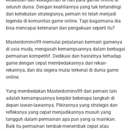
seluruh dunia. Dengan keahliannya yang tak tertandingi
dan kehebatan strategisnya, pemain ini telah menjadi
legenda di komunitas game online. Tapi bagaimana dia
bisa mencapai ketenaran dan pengakuan seperti itu?
Masterdomino99 memulai perjalanan bermain gamenya
di usia muda, mengasah kemampuannya dalam berbagai
permainan kompetitif. Dedikasi dan hasratnya terhadap
game dengan cepat membedakannya dari rekan-
rekannya, dan dia segera mulai terkenal di dunia game
online.
Yang membedakan Masterdomino99 dari pemain lain
adalah kemampuannya berpikir beberapa langkah di
depan lawan-lawannya. Pikirannya yang strategis dan
refleksnya yang cepat menjadikannya musuh yang
tangguh dalam permainan apa pun yang ia mainkan.
Baik itu permainan tembak-menembak cepat atau