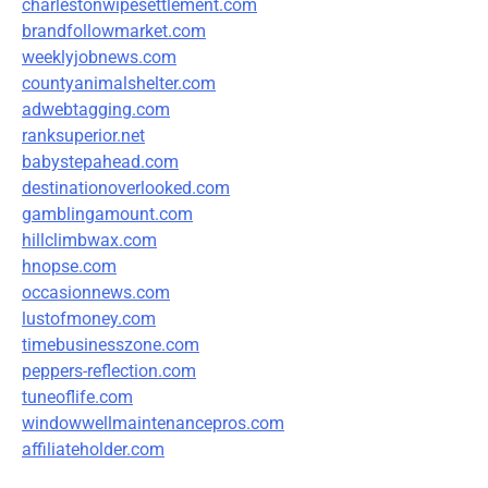
charlestonwipesettlement.com
brandfollowmarket.com
weeklyjobnews.com
countyanimalshelter.com
adwebtagging.com
ranksuperior.net
babystepahead.com
destinationoverlooked.com
gamblingamount.com
hillclimbwax.com
hnopse.com
occasionnews.com
lustofmoney.com
timebusinesszone.com
peppers-reflection.com
tuneoflife.com
windowwellmaintenancepros.com
affiliateholder.com