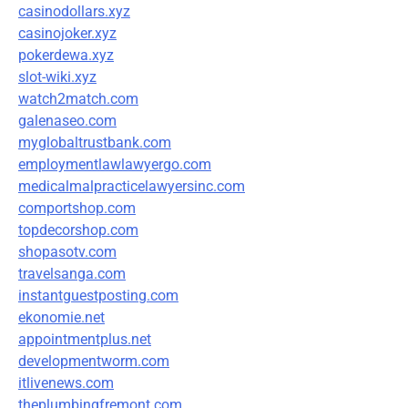
casinodollars.xyz
casinojoker.xyz
pokerdewa.xyz
slot-wiki.xyz
watch2match.com
galenaseo.com
myglobaltrustbank.com
employmentlawlawyergo.com
medicalmalpracticelawyersinc.com
comportshop.com
topdecorshop.com
shopasotv.com
travelsanga.com
instantguestposting.com
ekonomie.net
appointmentplus.net
developmentworm.com
itlivenews.com
theplumbingfremont.com