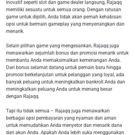
inovatif seperti slot dan game dealer langsung, Rajaqq
memiliki sesuatu untuk semua orang. Dengan ratusan
game untuk dipilih, Anda tidak akan pernah kehabisan
opsi untuk bermain gameplay yang menyenangkan dan
menarik.
Selain pilihan game yang mengesankan, Rajaqq juga
menawarkan sejumlah bonus dan promosi menarik untuk
membantu Anda memaksimalkan kemenangan Anda.
Dari bonus selamat datang untuk pemain baru hingga
promosi berkelanjutan untuk pelanggan yang loyal, ada
banyak peluang untuk meningkatkan bankroll Anda dan
meningkatkan peluang Anda untuk menang besar
dengan Rajaqq.
Tapi itu tidak semua – Rajaqq juga menawarkan
berbagai opsi pembayaran yang nyaman dan aman
untuk memudahkan Anda menyetor dan menarik dana
dari akun Anda. Apakah Anda lebih suka menggunakan