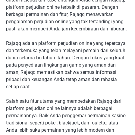
platform perjudian online terbaik di pasaran. Dengan
berbagai permainan dan fitur, Rajaqq menawarkan
pengalaman perjudian online yang tak tertandingi yang
pasti akan memberi Anda jam kegembiraan dan hiburan.
Rajaqq adalah platform perjudian online yang tepercaya
dan terkemuka yang telah melayani pemain dari seluruh
dunia selama bertahun -tahun. Dengan fokus yang kuat
pada penyediaan lingkungan game yang aman dan
aman, Rajaqq memastikan bahwa semua informasi
pribadi dan keuangan Anda tetap aman dan rahasia
setiap saat.
Salah satu fitur utama yang membedakan Rajaqq dari
platform perjudian online lainnya adalah berbagai
permainannya. Baik Anda penggemar permainan kasino
tradisional seperti poker, blackjack, dan roulette, atau
Anda lebih suka permainan yang lebih modern dan