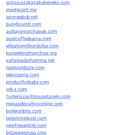
gotisouizakayabakeneko.com
meshpoint.me
spongebob.net
busyboxintl.com
auttayanratchapak.com
postcoffeebarva.com
elteatromilliondollar.com
burgerkingfranchise.org
vallarpadathamma.net
realworldsize.com
teknolama.com
productforbaby.com
orb-z.com
fosterscoachhousetavern.com
mesasdecultivoonline.com
boilersnbits.com
latestviralpost.com
newfreearticle.com
blitzpowerusa.com