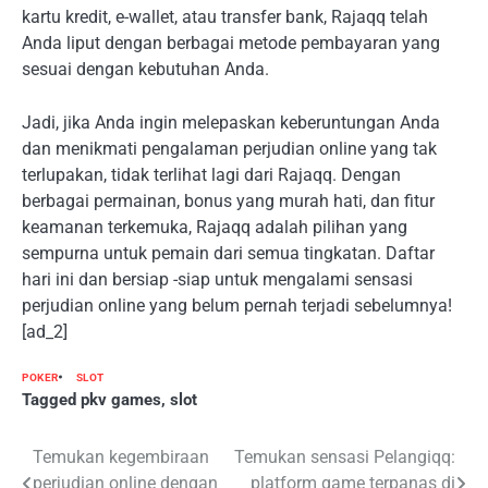
kartu kredit, e-wallet, atau transfer bank, Rajaqq telah
Anda liput dengan berbagai metode pembayaran yang
sesuai dengan kebutuhan Anda.
Jadi, jika Anda ingin melepaskan keberuntungan Anda
dan menikmati pengalaman perjudian online yang tak
terlupakan, tidak terlihat lagi dari Rajaqq. Dengan
berbagai permainan, bonus yang murah hati, dan fitur
keamanan terkemuka, Rajaqq adalah pilihan yang
sempurna untuk pemain dari semua tingkatan. Daftar
hari ini dan bersiap -siap untuk mengalami sensasi
perjudian online yang belum pernah terjadi sebelumnya!
[ad_2]
POKER
SLOT
Tagged
pkv games
,
slot
Post
Temukan kegembiraan
Temukan sensasi Pelangiqq:
perjudian online dengan
platform game terpanas di