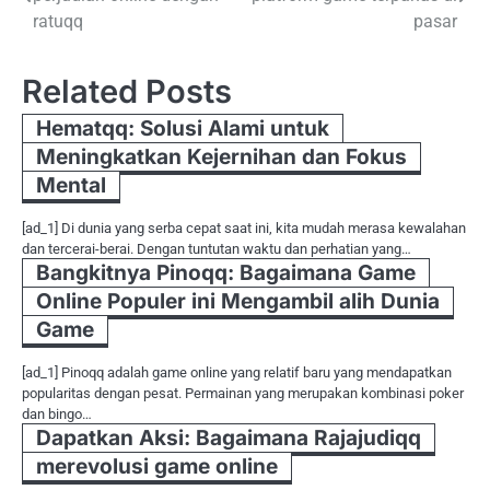
navigation
ratuqq
pasar
Related Posts
Hematqq: Solusi Alami untuk
Meningkatkan Kejernihan dan Fokus
Mental
[ad_1] Di dunia yang serba cepat saat ini, kita mudah merasa kewalahan
dan tercerai-berai. Dengan tuntutan waktu dan perhatian yang…
Bangkitnya Pinoqq: Bagaimana Game
Online Populer ini Mengambil alih Dunia
Game
[ad_1] Pinoqq adalah game online yang relatif baru yang mendapatkan
popularitas dengan pesat. Permainan yang merupakan kombinasi poker
dan bingo…
Dapatkan Aksi: Bagaimana Rajajudiqq
merevolusi game online