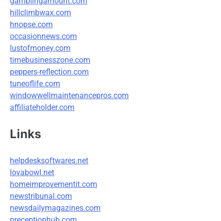
gamblingamount.com
hillclimbwax.com
hnopse.com
occasionnews.com
lustofmoney.com
timebusinesszone.com
peppers-reflection.com
tuneoflife.com
windowwellmaintenancepros.com
affiliateholder.com
Links
helpdesksoftwares.net
lovabowl.net
homeimprovementit.com
newstribunal.com
newsdailymagazines.com
preceptionhub.com