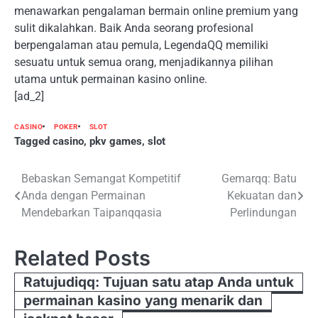
menawarkan pengalaman bermain online premium yang
sulit dikalahkan. Baik Anda seorang profesional
berpengalaman atau pemula, LegendaQQ memiliki
sesuatu untuk semua orang, menjadikannya pilihan
utama untuk permainan kasino online.
[ad_2]
CASINO
POKER
SLOT
Tagged
casino
,
pkv games
,
slot
Post
Bebaskan Semangat Kompetitif
Gemarqq: Batu
Anda dengan Permainan
Kekuatan dan
navigation
Mendebarkan Taipanqqasia
Perlindungan
Related Posts
Ratujudiqq: Tujuan satu atap Anda untuk
permainan kasino yang menarik dan