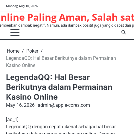
Skip
Monday, Aug 10, 2026
to
Online Paling Aman, Salah 
content
memberikan dampak negatif. Namun, ada dampak positif juga yang didapat dari pe
Home
Poker
LegendaQQ: Hal Besar Berikutnya dalam Permainan
Kasino Online
LegendaQQ: Hal Besar
Berikutnya dalam Permainan
Kasino Online
May 16, 2026
admin@apple-cores.com
[ad_1]
LegendaQQ dengan cepat dikenal sebagai hal besar
berikutnya dalam permainan kasino online. Dengan