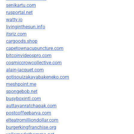
senikartu.com
rusportal.net
watty.io
livinginthesun.info
itsriz.com
cargoods.shop
capetownacupuncture.com
bitcoinvideospro.com
cosmiccrowcollective.com
alain-jacquet.com
gotisouizakayabakeneko.com
meshpoint.me
spongebob.net
busyboxintl.com
auttayanratchapak.com
postcoffeebarva.com
elteatromilliondollar.com
burgerkingfranchise.org