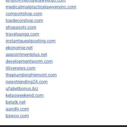
employmentlawlawyergo.com
medicalmalpracticelawyersinc.com
comportshop.com
topdecorshop.com
shopasotv.com
travelsanga.com
instantguestposting.com
ekonomie.net
appointmentplus.net
developmentworm.com
itlivenews.com
theplumbingfremont.com
newstrending24.com
ufabetbonus.biz
kelasweekend.com
betatk.net
aandly.com
bswoo.com