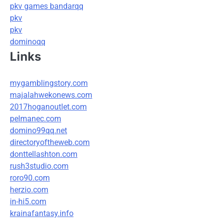
pkv games bandarqq
pkv
pkv
dominoqq
Links
mygamblingstory.com
majalahwekonews.com
2017hoganoutlet.com
pelmanec.com
domino99qq.net
directoryoftheweb.com
donttellashton.com
rush3studio.com
roro90.com
herzio.com
in-hi5.com
krainafantasy.info