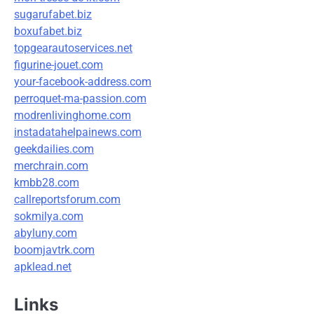
sugarufabet.biz
boxufabet.biz
topgearautoservices.net
figurine-jouet.com
your-facebook-address.com
perroquet-ma-passion.com
modrenlivinghome.com
instadatahelpainews.com
geekdailies.com
merchrain.com
kmbb28.com
callreportsforum.com
sokmilya.com
abyluny.com
boomjavtrk.com
apklead.net
Links