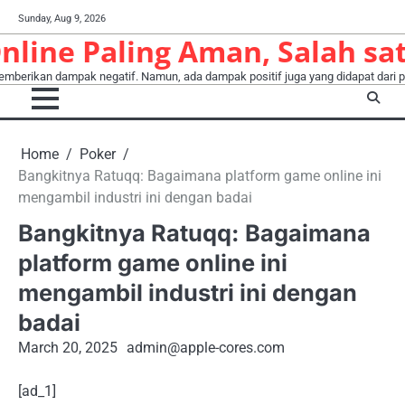
Skip
Sunday, Aug 9, 2026
to
Online Paling Aman, Salah 
content
memberikan dampak negatif. Namun, ada dampak positif juga yang didapat dari pe
Home
Poker
Bangkitnya Ratuqq: Bagaimana platform game online ini
mengambil industri ini dengan badai
Bangkitnya Ratuqq: Bagaimana
platform game online ini
mengambil industri ini dengan
badai
March 20, 2025
admin@apple-cores.com
[ad_1]