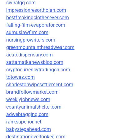
siviralqq.com
impressionresorthoian.com
bestfreakingclothesever.com
falling-film-evaporator.com
sumuslawfirm.com
nursingprowriters.com
greenmountainthreadwear.com
acutedispensary.com
sattamatkanewsblog.com
cryptocurrencytradingcn.com
totowaz.com
charlestonwipesettlement.com
brandfollowmarket.com
weeklyjobnews.com
countyanimalshelter.com
adwebtagging.com
ranksuperior.net
babystepahead.com
destinationoverlooked.com