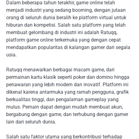
Dalam beberapa tahun terakhir, game online telah
menjadi industri yang sedang booming, dengan jutaan
orang di seluruh dunia beralih ke platform virtual untuk
hiburan dan kompetisi. Salah satu platform yang telah
membuat gelombang di industri ini adalah Ratuqq,
platform game online terkemuka yang dengan cepat
mendapatkan popularitas di kalangan gamer dari segala
usia.
Ratuqq menawarkan berbagai macam game, dari
permainan kartu klasik seperti poker dan domino hingga
penawaran yang lebih modern dan inovatif. Platform ini
dikenal karena antarmuka yang ramah pengguna, grafik
berkualitas tinggi, dan pengalaman gameplay yang
mulus. Pemain dapat dengan mudah membuat akun,
bergabung dengan game, dan terhubung dengan gamer
lain dari seluruh dunia.
Salah satu faktor utama yang berkontribusi terhadap