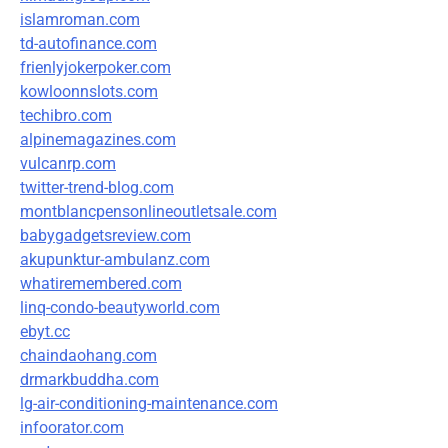
islamroman.com
td-autofinance.com
frienlyjokerpoker.com
kowloonnslots.com
techibro.com
alpinemagazines.com
vulcanrp.com
twitter-trend-blog.com
montblancpensonlineoutletsale.com
babygadgetsreview.com
akupunktur-ambulanz.com
whatiremembered.com
linq-condo-beautyworld.com
ebyt.cc
chaindaohang.com
drmarkbuddha.com
lg-air-conditioning-maintenance.com
infoorator.com