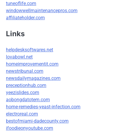
tuneoflife.com
windowwellmaintenancepros.com
affiliateholder.com
Links
helpdesksoftwares.net
lovabowl.net
homeimprovementit.com
newstribunal.com
newsdailymagazines.com
preceptionhub.com
yeezislides.com
aobongdatotem.com
home-remedies-yeast-infection.com
electroreal.com
bestofmiami-dadecounty.com
ifoodieonyoutube.com