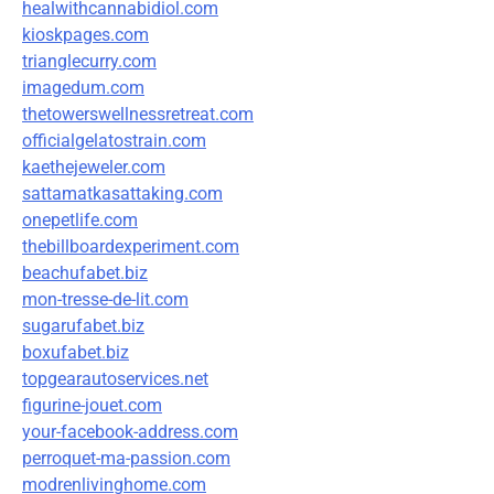
healwithcannabidiol.com
kioskpages.com
trianglecurry.com
imagedum.com
thetowerswellnessretreat.com
officialgelatostrain.com
kaethejeweler.com
sattamatkasattaking.com
onepetlife.com
thebillboardexperiment.com
beachufabet.biz
mon-tresse-de-lit.com
sugarufabet.biz
boxufabet.biz
topgearautoservices.net
figurine-jouet.com
your-facebook-address.com
perroquet-ma-passion.com
modrenlivinghome.com