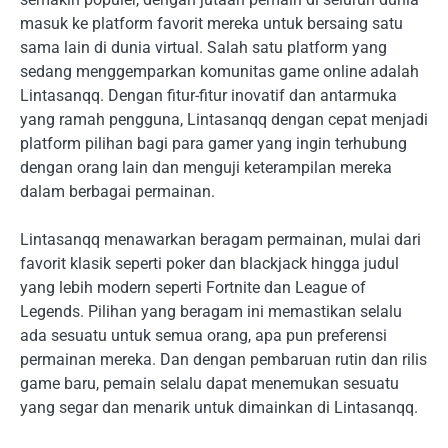
masuk ke platform favorit mereka untuk bersaing satu
sama lain di dunia virtual. Salah satu platform yang
sedang menggemparkan komunitas game online adalah
Lintasanqq. Dengan fitur-fitur inovatif dan antarmuka
yang ramah pengguna, Lintasanqq dengan cepat menjadi
platform pilihan bagi para gamer yang ingin terhubung
dengan orang lain dan menguji keterampilan mereka
dalam berbagai permainan.
Lintasanqq menawarkan beragam permainan, mulai dari
favorit klasik seperti poker dan blackjack hingga judul
yang lebih modern seperti Fortnite dan League of
Legends. Pilihan yang beragam ini memastikan selalu
ada sesuatu untuk semua orang, apa pun preferensi
permainan mereka. Dan dengan pembaruan rutin dan rilis
game baru, pemain selalu dapat menemukan sesuatu
yang segar dan menarik untuk dimainkan di Lintasanqq.