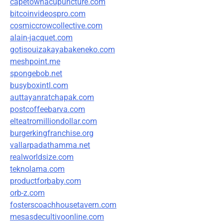
capetownacupuncture.com
bitcoinvideospro.com
cosmiccrowcollective.com
alain-jacquet.com
gotisouizakayabakeneko.com
meshpoint.me
spongebob.net
busyboxintl.com
auttayanratchapak.com
postcoffeebarva.com
elteatromilliondollar.com
burgerkingfranchise.org
vallarpadathamma.net
realworldsize.com
teknolama.com
productforbaby.com
orb-z.com
fosterscoachhousetavern.com
mesasdecultivoonline.com