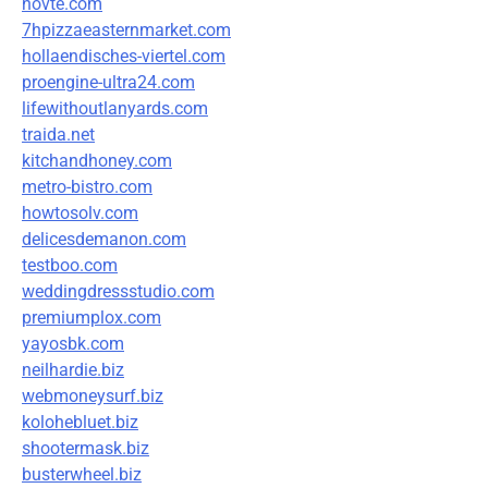
novte.com
7hpizzaeasternmarket.com
hollaendisches-viertel.com
proengine-ultra24.com
lifewithoutlanyards.com
traida.net
kitchandhoney.com
metro-bistro.com
howtosolv.com
delicesdemanon.com
testboo.com
weddingdressstudio.com
premiumplox.com
yayosbk.com
neilhardie.biz
webmoneysurf.biz
kolohebluet.biz
shootermask.biz
busterwheel.biz