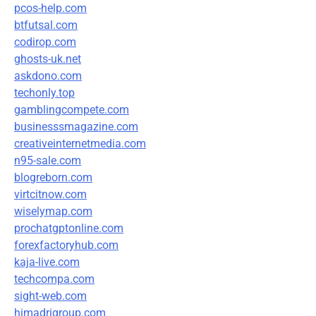
pcos-help.com
btfutsal.com
codirop.com
ghosts-uk.net
askdono.com
techonly.top
gamblingcompete.com
businesssmagazine.com
creativeinternetmedia.com
n95-sale.com
blogreborn.com
virtcitnow.com
wiselymap.com
prochatgptonline.com
forexfactoryhub.com
kaja-live.com
techcompa.com
sight-web.com
himadrigroup.com