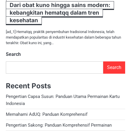
Dari obat kuno hingga sains modern:
kebangkitan hematqq dalam tren
kesehatan
[ad_1] Hematqq, praktik penyembuhan tradisional Indonesia, telah
mendapatkan popularitas di industri kesehatan dalam beberapa tahun
terakhir. Obat kuno ini, yang…
Search
Search
Recent Posts
Pengertian Capsa Susun: Panduan Utama Permainan Kartu
Indonesia
Memahami AdUQ: Panduan Komprehensif
Pengertian Sakong: Panduan Komprehensif Permainan