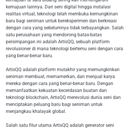
kemajuan lainnya. Dari seni digital hingga instalasi
realitas virtual, teknologi telah membuka kemungkinan
baru bagi seniman untuk bereksperimen dan berkreasi
dengan cara yang sebelumnya tidak terbayangkan. Salah
satu perusahaan yang mendorong batas-batas
persimpangan ini adalah ArtisQQ, sebuah platform
revolusioner di mana teknologi bertemu seni dengan cara
yang benar-benar baru.
ArtisQQ adalah platform mutakhir yang memungkinkan
seniman membuat, memamerkan, dan menjual karya
mereka dengan cara yang benar-benar baru. Dengan
memanfaatkan kekuatan kecerdasan buatan dan
teknologi blockchain, ArtisQQ merevolusi dunia seni dan
menciptakan peluang baru bagi seniman untuk
menjangkau khalayak global.
Salah satu fitur utama ArtisQQ adalah generator seni