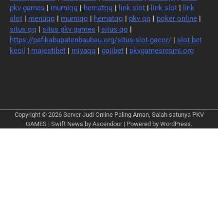
pkv games
|
murniqq
|
hematqq
|
link slot
|
link slot
|
link
slot
|
menuqq
|
murniqq
|
hematqq
|
pkv qq
|
poker online
|
situs qq
|
situs pkv games
|
situs qq
|
https://pafikabupatenbaubau.org/situs-slot-gacor/
|
slot bet
kecil
|
majestibet
|
miyaqq
|
gajibet
|
pkvgamesresmi.org
Copyright © 2026
Server Judi Online Paling Aman, Salah satunya PKV
GAMES
| Swift News by
Ascendoor
| Powered by
WordPress
.