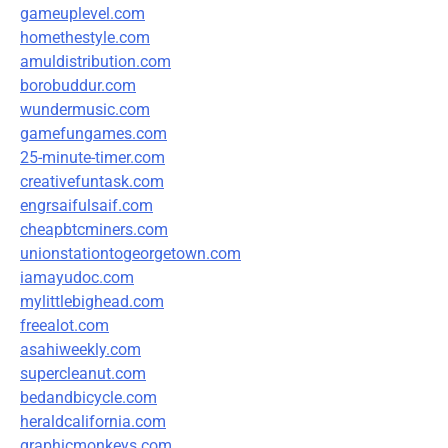
gameuplevel.com
homethestyle.com
amuldistribution.com
borobuddur.com
wundermusic.com
gamefungames.com
25-minute-timer.com
creativefuntask.com
engrsaifulsaif.com
cheapbtcminers.com
unionstationtogeorgetown.com
iamayudoc.com
mylittlebighead.com
freealot.com
asahiweekly.com
supercleanut.com
bedandbicycle.com
heraldcalifornia.com
graphicmonkeys.com