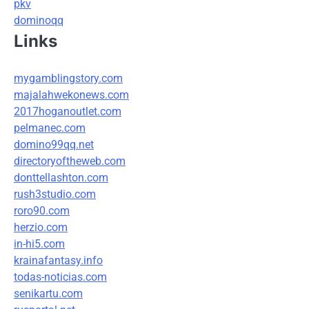
pkv
dominoqq
Links
mygamblingstory.com
majalahwekonews.com
2017hoganoutlet.com
pelmanec.com
domino99qq.net
directoryoftheweb.com
donttellashton.com
rush3studio.com
roro90.com
herzio.com
in-hi5.com
krainafantasy.info
todas-noticias.com
senikartu.com