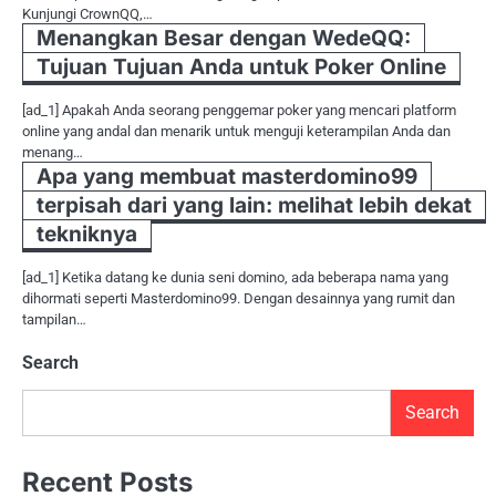
Kunjungi CrownQQ,…
Menangkan Besar dengan WedeQQ:
Tujuan Tujuan Anda untuk Poker Online
[ad_1] Apakah Anda seorang penggemar poker yang mencari platform
online yang andal dan menarik untuk menguji keterampilan Anda dan
menang…
Apa yang membuat masterdomino99
terpisah dari yang lain: melihat lebih dekat
tekniknya
[ad_1] Ketika datang ke dunia seni domino, ada beberapa nama yang
dihormati seperti Masterdomino99. Dengan desainnya yang rumit dan
tampilan…
Search
Search
Recent Posts