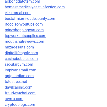
aobongdatotem.com
home-remedies-yeast-infection.com
electroreal.com
bestofmiami-dadecounty.com
ifoodieonyoutube.com
mineshoppingcart.com
topworkoutsupplies.com
mouthshutreviews.com
hirzadesalta.com
digitallifeopoly.com
casinobubbles.com
seputargym.com
impiyanamall.com
optguardian.com
totostreet.net
davilcasino.com
fraudwatchai.com
aem-x.com
cryptooblogs.com