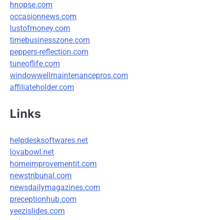
hnopse.com
occasionnews.com
lustofmoney.com
timebusinesszone.com
peppers-reflection.com
tuneoflife.com
windowwellmaintenancepros.com
affiliateholder.com
Links
helpdesksoftwares.net
lovabowl.net
homeimprovementit.com
newstribunal.com
newsdailymagazines.com
preceptionhub.com
yeezislides.com