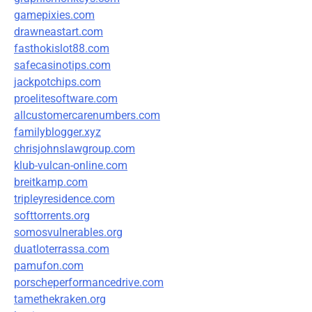
gamepixies.com
drawneastart.com
fasthokislot88.com
safecasinotips.com
jackpotchips.com
proelitesoftware.com
allcustomercarenumbers.com
familyblogger.xyz
chrisjohnslawgroup.com
klub-vulcan-online.com
breitkamp.com
tripleyresidence.com
softtorrents.org
somosvulnerables.org
duatloterrassa.com
pamufon.com
porscheperformancedrive.com
tamethekraken.org