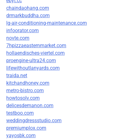
ebyt.cc
chaindaohang.com
drmarkbuddha.com
lg-air-conditioning-maintenance.com
infoorator.com
novte.com
7hpizzaeasternmarket.com
hollaendisches-viertel.com
proengine-ultra24.com
lifewithoutlanyards.com
traida.net
kitchandhoney.com
metro-bistro.com
howtosolv.com
delicesdemanon.com
testboo.com
weddingdressstudio.com
premiumplox.com
yayosbk.com