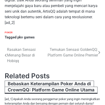
digital. Baik Anda seorang seniman yang ingin
menjelajahi gaya baru atau pembeli yang mencari karya
seni unik dan autentik, ArtisQQ adalah tempat di mana
teknologi bertemu seni dalam cara yang revolusioner.
[ad_2]
POKER
Tagged
pkv games
Post
Rasakan Sensasi
Temukan Sensasi GoldenQQ:
Menang Besar di
Platform Game Online Premier
navigation
Hobiqq
Related Posts
Bebaskan Keterampilan Poker Anda di
CrownQQ: Platform Game Online Utama
[ad_1] Apakah Anda seorang penggemar poker yang ingin meningkatkan
keterampilan Anda dan bersaing dengan pemain dari seluruh dunia?