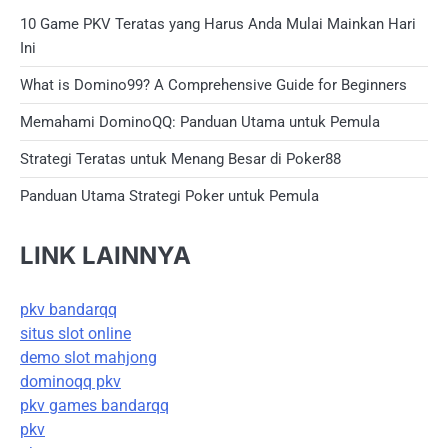
10 Game PKV Teratas yang Harus Anda Mulai Mainkan Hari
Ini
What is Domino99? A Comprehensive Guide for Beginners
Memahami DominoQQ: Panduan Utama untuk Pemula
Strategi Teratas untuk Menang Besar di Poker88
Panduan Utama Strategi Poker untuk Pemula
LINK LAINNYA
pkv bandarqq
situs slot online
demo slot mahjong
dominoqq pkv
pkv games bandarqq
pkv