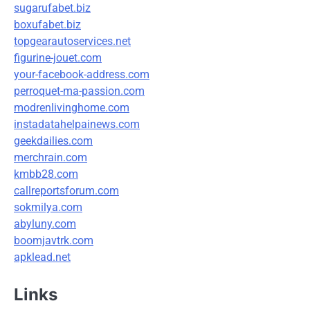
sugarufabet.biz
boxufabet.biz
topgearautoservices.net
figurine-jouet.com
your-facebook-address.com
perroquet-ma-passion.com
modrenlivinghome.com
instadatahelpainews.com
geekdailies.com
merchrain.com
kmbb28.com
callreportsforum.com
sokmilya.com
abyluny.com
boomjavtrk.com
apklead.net
Links