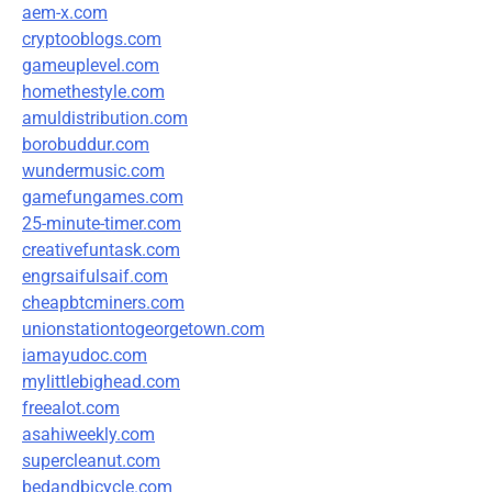
aem-x.com
cryptooblogs.com
gameuplevel.com
homethestyle.com
amuldistribution.com
borobuddur.com
wundermusic.com
gamefungames.com
25-minute-timer.com
creativefuntask.com
engrsaifulsaif.com
cheapbtcminers.com
unionstationtogeorgetown.com
iamayudoc.com
mylittlebighead.com
freealot.com
asahiweekly.com
supercleanut.com
bedandbicycle.com