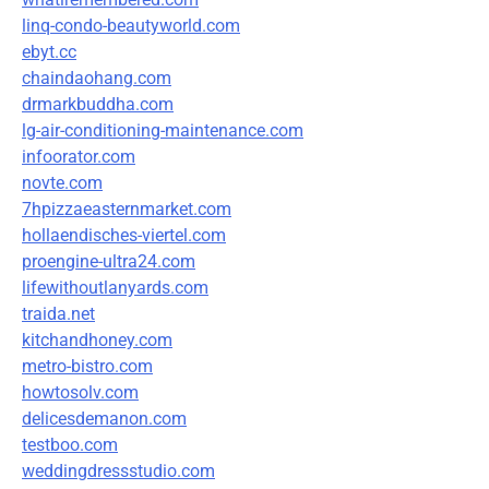
linq-condo-beautyworld.com
ebyt.cc
chaindaohang.com
drmarkbuddha.com
lg-air-conditioning-maintenance.com
infoorator.com
novte.com
7hpizzaeasternmarket.com
hollaendisches-viertel.com
proengine-ultra24.com
lifewithoutlanyards.com
traida.net
kitchandhoney.com
metro-bistro.com
howtosolv.com
delicesdemanon.com
testboo.com
weddingdressstudio.com