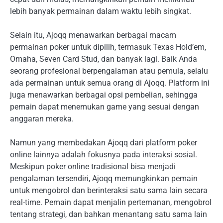
lebih banyak permainan dalam waktu lebih singkat.
Selain itu, Ajoqq menawarkan berbagai macam
permainan poker untuk dipilih, termasuk Texas Hold’em,
Omaha, Seven Card Stud, dan banyak lagi. Baik Anda
seorang profesional berpengalaman atau pemula, selalu
ada permainan untuk semua orang di Ajoqq. Platform ini
juga menawarkan berbagai opsi pembelian, sehingga
pemain dapat menemukan game yang sesuai dengan
anggaran mereka.
Namun yang membedakan Ajoqq dari platform poker
online lainnya adalah fokusnya pada interaksi sosial.
Meskipun poker online tradisional bisa menjadi
pengalaman tersendiri, Ajoqq memungkinkan pemain
untuk mengobrol dan berinteraksi satu sama lain secara
real-time. Pemain dapat menjalin pertemanan, mengobrol
tentang strategi, dan bahkan menantang satu sama lain