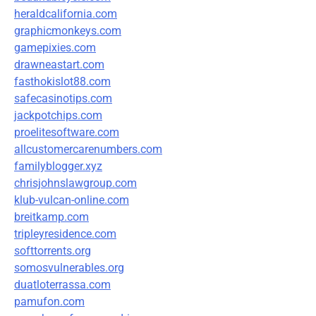
heraldcalifornia.com
graphicmonkeys.com
gamepixies.com
drawneastart.com
fasthokislot88.com
safecasinotips.com
jackpotchips.com
proelitesoftware.com
allcustomercarenumbers.com
familyblogger.xyz
chrisjohnslawgroup.com
klub-vulcan-online.com
breitkamp.com
tripleyresidence.com
softtorrents.org
somosvulnerables.org
duatloterrassa.com
pamufon.com