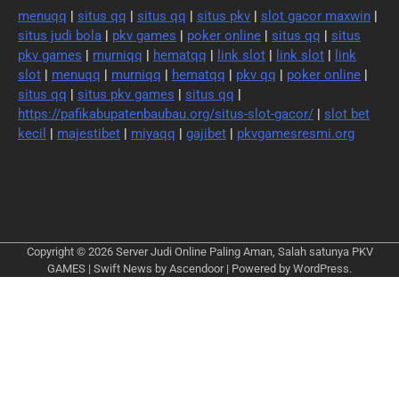
menuqq
|
situs qq
|
situs qq
|
situs pkv
|
slot gacor maxwin
|
situs judi bola
|
pkv games
|
poker online
|
situs qq
|
situs
pkv games
|
murniqq
|
hematqq
|
link slot
|
link slot
|
link
slot
|
menuqq
|
murniqq
|
hematqq
|
pkv qq
|
poker online
|
situs qq
|
situs pkv games
|
situs qq
|
https://pafikabupatenbaubau.org/situs-slot-gacor/
|
slot bet
kecil
|
majestibet
|
miyaqq
|
gajibet
|
pkvgamesresmi.org
Copyright © 2026
Server Judi Online Paling Aman, Salah satunya PKV
GAMES
| Swift News by
Ascendoor
| Powered by
WordPress
.