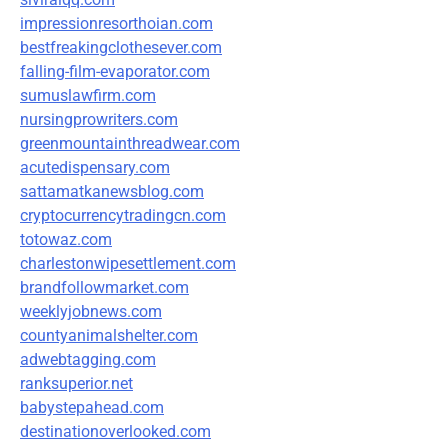
impressionresorthoian.com
bestfreakingclothesever.com
falling-film-evaporator.com
sumuslawfirm.com
nursingprowriters.com
greenmountainthreadwear.com
acutedispensary.com
sattamatkanewsblog.com
cryptocurrencytradingcn.com
totowaz.com
charlestonwipesettlement.com
brandfollowmarket.com
weeklyjobnews.com
countyanimalshelter.com
adwebtagging.com
ranksuperior.net
babystepahead.com
destinationoverlooked.com