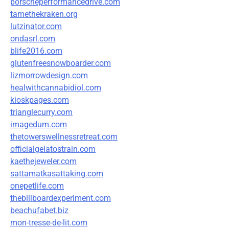
porscheperformancedrive.com
tamethekraken.org
lutzinator.com
ondasrl.com
blife2016.com
glutenfreesnowboarder.com
lizmorrowdesign.com
healwithcannabidiol.com
kioskpages.com
trianglecurry.com
imagedum.com
thetowerswellnessretreat.com
officialgelatostrain.com
kaethejeweler.com
sattamatkasattaking.com
onepetlife.com
thebillboardexperiment.com
beachufabet.biz
mon-tresse-de-lit.com