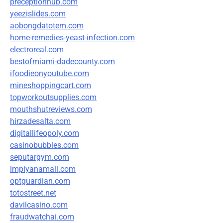
preceptionhub.com
yeezislides.com
aobongdatotem.com
home-remedies-yeast-infection.com
electroreal.com
bestofmiami-dadecounty.com
ifoodieonyoutube.com
mineshoppingcart.com
topworkoutsupplies.com
mouthshutreviews.com
hirzadesalta.com
digitallifeopoly.com
casinobubbles.com
seputargym.com
impiyanamall.com
optguardian.com
totostreet.net
davilcasino.com
fraudwatchai.com