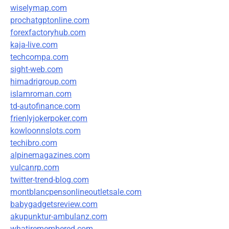
wiselymap.com
prochatgptonline.com
forexfactoryhub.com
kaja-live.com
techcompa.com
sight-web.com
himadrigroup.com
islamroman.com
td-autofinance.com
frienlyjokerpoker.com
kowloonnslots.com
techibro.com
alpinemagazines.com
vulcanrp.com
twitter-trend-blog.com
montblancpensonlineoutletsale.com
babygadgetsreview.com
akupunktur-ambulanz.com
whatiremembered.com